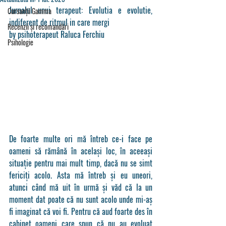
Jurnalul unui terapeut: Evolutia e evolutie, 
Cursanții Gamma
indiferent de ritmul in care mergi
Recenzii și recomandări
by psihoterapeut Raluca Ferchiu
Psihologie
De foarte multe ori mă întreb ce-i face pe 
oameni să rămână în același loc, în aceeași 
situație pentru mai mult timp, dacă nu se simt 
fericiți acolo. Asta mă întreb și eu uneori, 
atunci când mă uit în urmă și văd că la un 
moment dat poate că nu sunt acolo unde mi-aș 
fi imaginat că voi fi. Pentru că aud foarte des în 
cabinet oameni care spun că nu au evoluat 