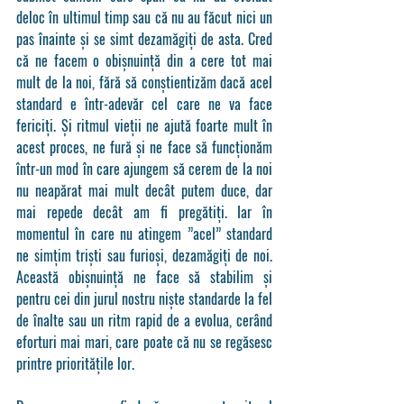
deloc în ultimul timp sau că nu au făcut nici un 
pas înainte și se simt dezamăgiți de asta. Cred 
că ne facem o obișnuință din a cere tot mai 
mult de la noi, fără să conștientizăm dacă acel 
standard e într-adevăr cel care ne va face 
fericiți. Și ritmul vieții ne ajută foarte mult în 
acest proces, ne fură și ne face să funcționăm 
într-un mod în care ajungem să cerem de la noi 
nu neapărat mai mult decât putem duce, dar 
mai repede decât am fi pregătiți. Iar în 
momentul în care nu atingem ”acel” standard 
ne simțim triști sau furioși, dezamăgiți de noi. 
Această obișnuință ne face să stabilim și 
pentru cei din jurul nostru niște standarde la fel 
de înalte sau un ritm rapid de a evolua, cerând 
eforturi mai mari, care poate că nu se regăsesc 
printre prioritățile lor.