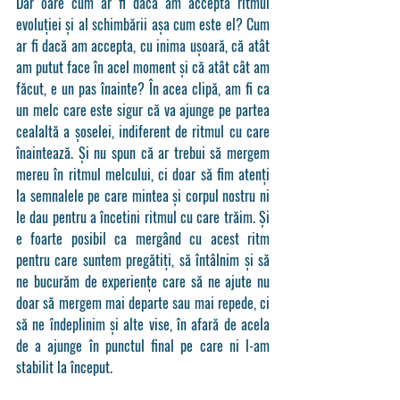
Dar oare cum ar fi dacă am accepta ritmul 
evoluției și al schimbării așa cum este el? Cum 
ar fi dacă am accepta, cu inima ușoară, că atât 
am putut face în acel moment și că atât cât am 
făcut, e un pas înainte? În acea clipă, am fi ca 
un melc care este sigur că va ajunge pe partea 
cealaltă a șoselei, indiferent de ritmul cu care 
înaintează. Și nu spun că ar trebui să mergem 
mereu în ritmul melcului, ci doar să fim atenți 
la semnalele pe care mintea și corpul nostru ni 
le dau pentru a încetini ritmul cu care trăim. Și 
e foarte posibil ca mergând cu acest ritm 
pentru care suntem pregătiți, să întâlnim și să 
ne bucurăm de experiențe care să ne ajute nu 
doar să mergem mai departe sau mai repede, ci 
să ne îndeplinim și alte vise, în afară de acela 
de a ajunge în punctul final pe care ni l-am 
stabilit la început.