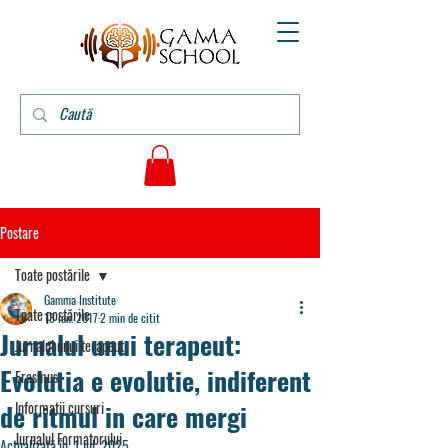
Postare
Toate postările
Gamma Institute
Toate postările
13 ian. 2017
2 min de citit
Jurnalul unui terapeut:
Jurnalul unui terapeut
Evolutia e evolutie, indiferent
Erasmus
de ritmul in care mergi
Informatii cursuri
Jurnalul Formatorului
Actualizată în:
1 iul. 2025