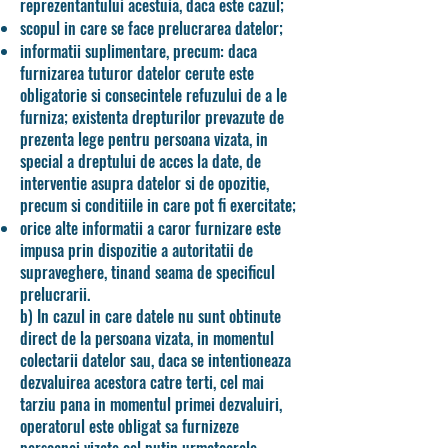
reprezentantului acestuia, daca este cazul;
scopul in care se face prelucrarea datelor;
informatii suplimentare, precum: daca
furnizarea tuturor datelor cerute este
obligatorie si consecintele refuzului de a le
furniza; existenta drepturilor prevazute de
prezenta lege pentru persoana vizata, in
special a dreptului de acces la date, de
interventie asupra datelor si de opozitie,
precum si conditiile in care pot fi exercitate;
orice alte informatii a caror furnizare este
impusa prin dispozitie a autoritatii de
supraveghere, tinand seama de specificul
prelucrarii.
b) In cazul in care datele nu sunt obtinute
direct de la persoana vizata, in momentul
colectarii datelor sau, daca se intentioneaza
dezvaluirea acestora catre terti, cel mai
tarziu pana in momentul primei dezvaluiri,
operatorul este obligat sa furnizeze
persoanei vizate cel putin urmatoarele