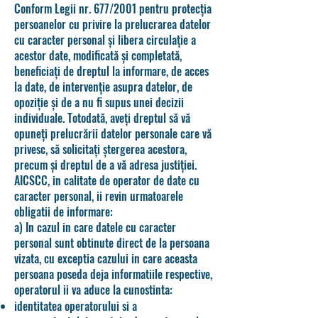
Conform Legii nr. 677/2001 pentru protecţia
persoanelor cu privire la prelucrarea datelor
cu caracter personal şi libera circulaţie a
acestor date, modificată şi completată,
beneficiaţi de dreptul la informare, de acces
la date, de intervenţie asupra datelor, de
opoziţie şi de a nu fi supus unei decizii
individuale. Totodată, aveţi dreptul să vă
opuneţi prelucrării datelor personale care vă
privesc, să solicitaţi ştergerea acestora,
precum și dreptul de a vă adresa justiției.
AICSCC, in calitate de operator de date cu
caracter personal, ii revin urmatoarele
obligatii de informare:
a
) In cazul in care datele cu caracter
personal sunt obtinute direct de la persoana
vizata, cu exceptia cazului in care aceasta
persoana poseda deja informatiile respective,
operatorul ii va aduce la cunostinta:
identitatea operatorului si a