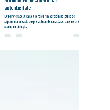
Jurnalul unui terapeut
Jurnalul unui terapeut: Despre
atitudini vindecătoare, cu
autenticitate
By psihoterapeut Raluca Ferchiu Am vorbit în postările de
săptămâna aceasta despre atitudinile sănătoase, care ne cresc
starea de bine și...