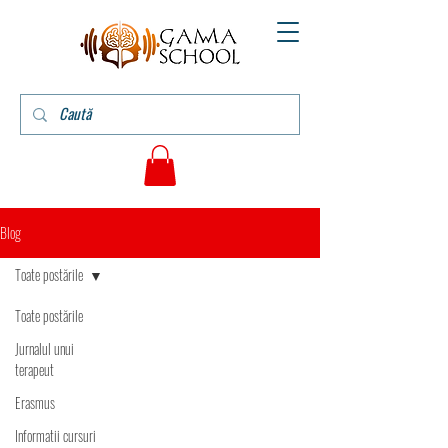
Blog
Toate postările
Toate postările
Jurnalul unui
terapeut
Erasmus
Informatii cursuri