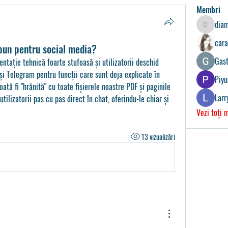
Membri
dia
diamant2
cara
bun pentru social media?
Gast
tație tehnică foarte stufoasă și utilizatorii deschid 
și Telegram pentru funcții care sunt deja explicate în 
Piyu
tă fi "hrănită" cu toate fișierele noastre PDF și paginile 
Larr
tilizatorii pas cu pas direct în chat, oferindu-le chiar și 
Vezi toți 
13 vizualizări