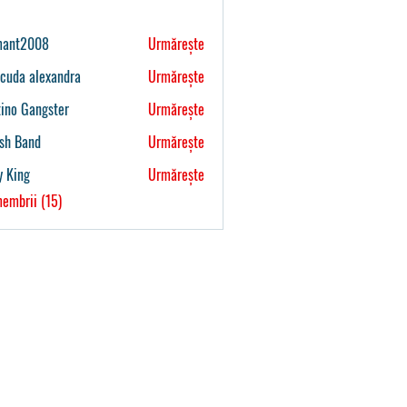
mant2008
Urmărește
008
cuda alexandra
Urmărește
ino Gangster
Urmărește
sh Band
Urmărește
y King
Urmărește
membrii (15)