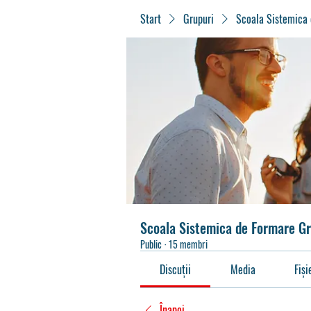
Start
Grupuri
Scoala Sistemica
Scoala Sistemica de Formare G
Public
·
15 membri
Discuții
Media
Fiși
Înapoi