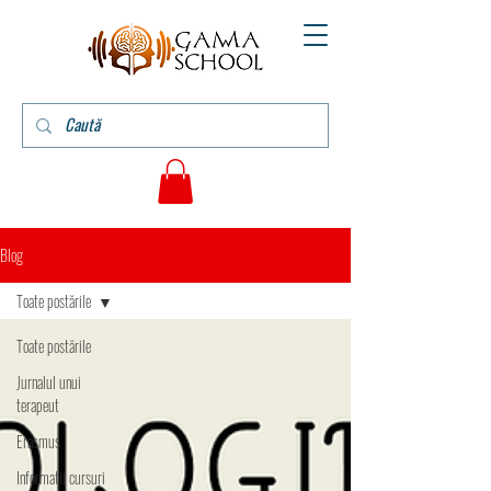
Blog
Toate postările
Toate postările
Jurnalul unui
terapeut
Erasmus
Informatii cursuri