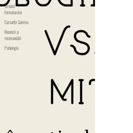
Jurnalul
Formatorului
Cursanții Gamma
Recenzii și
recomandări
Psihologie