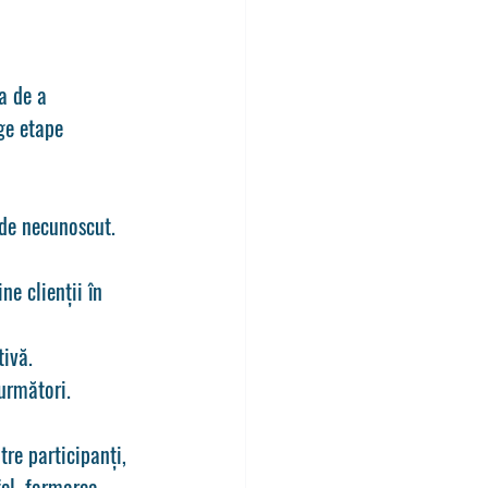
a de a 
ge etape 
ă de necunoscut.
ne clienții în 
tivă.
 următori.
re participanți, 
fel, formarea 