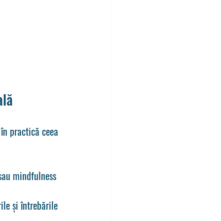
ală
 în practică ceea 
 sau mindfulness 
le și întrebările 