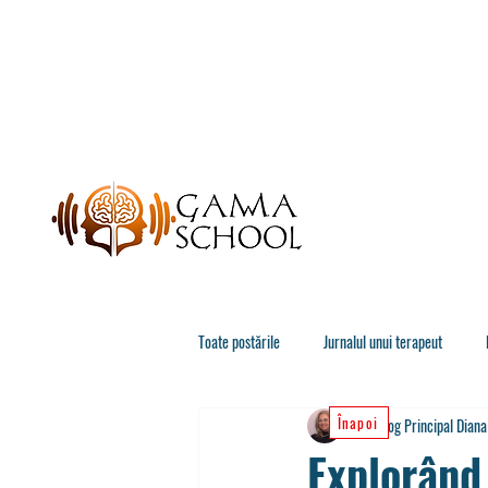
Toate postările
Jurnalul unui terapeut
Înapoi
Psiholog Principal Dian
Psihologie
Explorând 