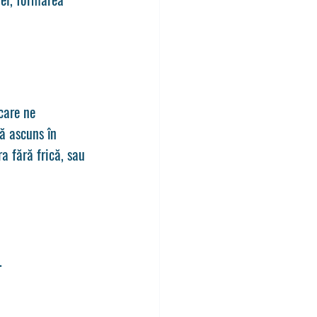
care ne 
ă ascuns în 
a fără frică, sau 
.