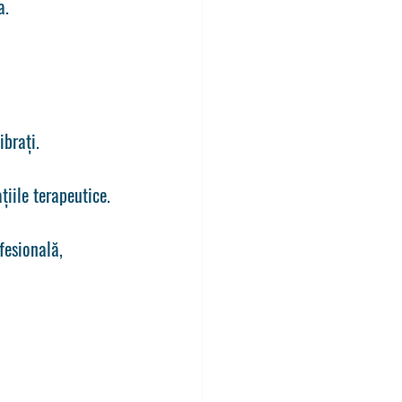
a.
ibrați.
iile terapeutice.
fesională, 