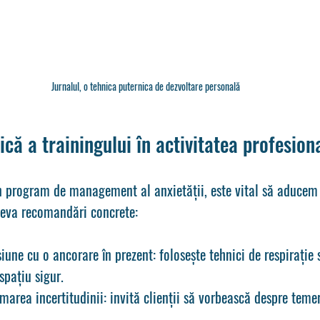
Jurnalul, o tehnica puternica de dezvoltare personală
ică a trainingului în activitatea profesion
n program de 
management al anxietății
, este vital să aducem
teva recomandări concrete:
siune cu o ancorare în prezent
: folosește tehnici de respirație
spațiu sigur.
marea incertitudinii
: invită clienții să vorbească despre temeri
.