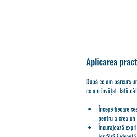
Aplicarea pract
După ce am parcurs u
ce am învățat. Iată câ
Începe fiecare se
pentru a crea un 
Încurajează expri
lor fără judecată