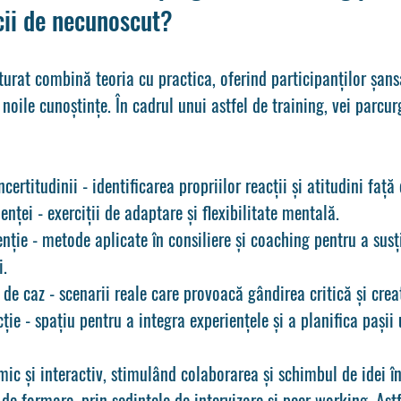
cii de necunoscut?
urat combină teoria cu practica, oferind participanților șans
noile cunoștințe. În cadrul unui astfel de training, vei parcur
ncertitudinii
 - identificarea propriilor reacții și atitudini faț
ienței
 - exerciții de adaptare și flexibilitate mentală.
enție
 - metode aplicate în consiliere și coaching pentru a susți
i.
i de caz
 - scenarii reale care provoacă gândirea critică și crea
cție
 - spațiu pentru a integra experiențele și a planifica pașii
ic și interactiv, stimulând colaborarea și schimbul de idei înt
e de formare, prin sedintele de intervizare și peer working. Ast