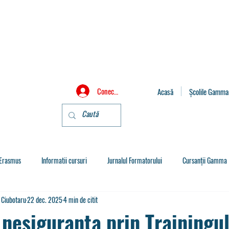
Conectează-te
Acasă
Școlile Gamma
Erasmus
Informatii cursuri
Jurnalul Formatorului
Cursanții Gamma
a Ciubotaru
22 dec. 2025
4 min de citit
nesiguranța prin Trainingu