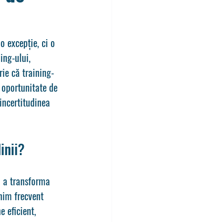
 excepție, ci o 
ing-ului, 
rie că 
training
-
 oportunitate de 
incertitudinea 
inii?
i a transforma 
lnim frecvent 
e eficient, 