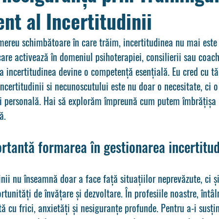
t al Incertitudinii
ereu schimbătoare în care trăim, incertitudinea nu mai este o
are activează în domeniul psihoterapiei, consilierii sau coach
na incertitudinea devine o competență esențială. Eu cred cu tă
ncertitudinii si necunoscutului este nu doar o necesitate, ci o
și personală. Hai să explorăm împreună cum putem îmbrățișa 
ă.
rtantă formarea în gestionarea incertitud
nii nu înseamnă doar a face față situațiilor neprevăzute, ci ș
unități de învățare și dezvoltare. În profesiile noastre, întâ
tă cu frici, anxietăți și nesiguranțe profunde. Pentru a-i susțin