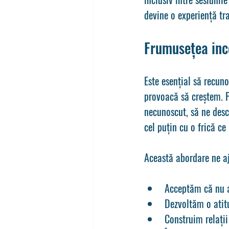
devine o experiență tr
Frumusețea ince
Este esențial să recuno
provoacă să creștem. P
necunoscut, să ne desc
cel puțin cu o frică c
Această abordare ne aj
Acceptăm că nu av
Dezvoltăm o atitu
Construim relații