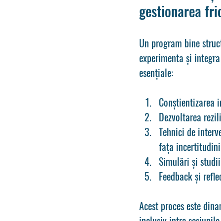
gestionarea fri
Un program bine struct
experimenta și integra 
esențiale:
Conștientizarea i
Dezvoltarea rezil
Tehnici de interv
fața incertitudini
Simulări și studi
Feedback și refle
Acest proces este dinam
inclusiv intre sesiunil