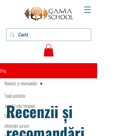
Blog
Recenzii și recomandări
Toate postările
Recenzii și
Jurnalul unui terapeut
Erasmus
recomandări
Informatii cursuri
Jurnalul Formatorului