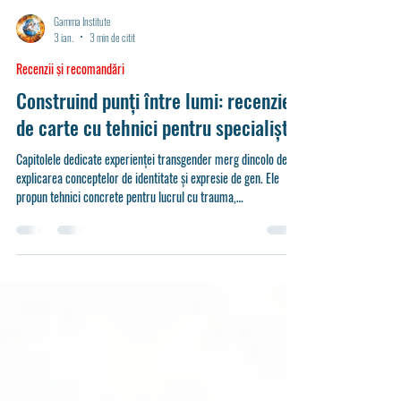
Gamma Institute
3 ian.
3 min de citit
Recenzii și recomandări
Construind punți între lumi: recenzie
de carte cu tehnici pentru specialiști
Capitolele dedicate experienței transgender merg dincolo de
explicarea conceptelor de identitate și expresie de gen. Ele
propun tehnici concrete pentru lucrul cu trauma,
stigmatizarea, relațiile familiale și reconstrucția sinelui. Mai jos
sunt prezentate trei tehnici inspirate din această lucrare, cu
relevanță practică directă pentru specialiști.