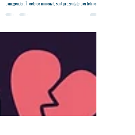
Arta identității transgender: recenzie
de carte cu aplicații terapeutice
Volumul TransForming Gender (2007), semnat de socioloaga
Sally Hines, este considerat un reper în studiul identităților
transgender. În cele ce urmează, sunt prezentate trei tehnici
inspirate din ideile lui Hines, ușor de adaptat în practică
terapeutică sau educațională.