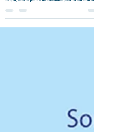
psihoterapie
Antrenamentul tăcerii este esențial deoarece acel spațiu de
”non-vorbire” spune enorm de multe lucruri. În ședințele de
terapie, tăcerea poate fi un instrument puternic sau o barieră,
în funcție de modul în care o gestionăm. Atunci când învățăm să
interpretăm corect tăcerea, descuiem noi dimensiuni ale
înțelegerii