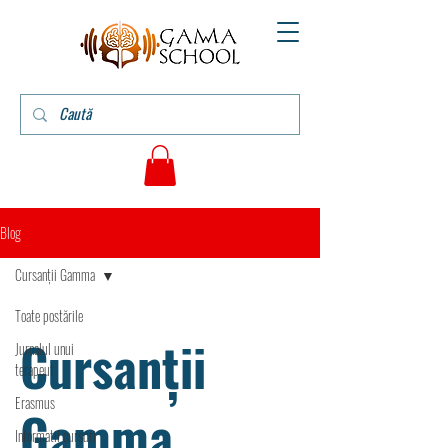
Blog
Cursanții Gamma
Toate postările
Cursanții
Jurnalul unui
terapeut
Erasmus
Gamma
Informatii cursuri