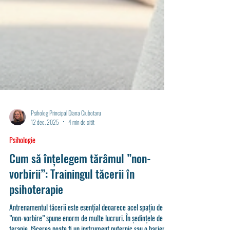
Psiholog Principal Diana Ciubotaru
12 dec. 2025
4 min de citit
Psihologie
Cum să înțelegem tărâmul ”non-
vorbirii”: Trainingul tăcerii în