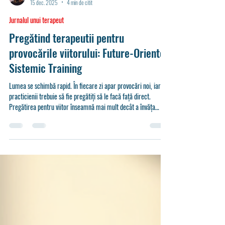
Psiholog Principal Diana Ciubotaru
15 dec. 2025
4 min de citit
Jurnalul unui terapeut
Pregătind terapeutii pentru
provocările viitorului: Future-Oriented
Sistemic Training
Lumea se schimbă rapid. În fiecare zi apar provocări noi, iar
practicienii trebuie să fie pregătiți să le facă față direct.
Pregătirea pentru viitor înseamnă mai mult decât a învăța
tehnici noi. Înseamnă adoptarea unei mentalități care
îmbrățișează inovația, reziliența și dezvoltarea continuă.